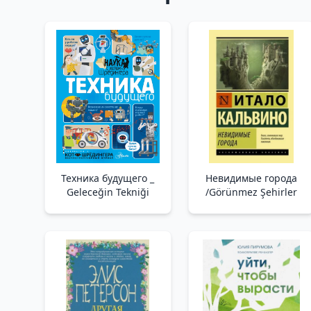
Техника будущего _
Невидимые города
Geleceğin Tekniği
/Görünmez Şehirler