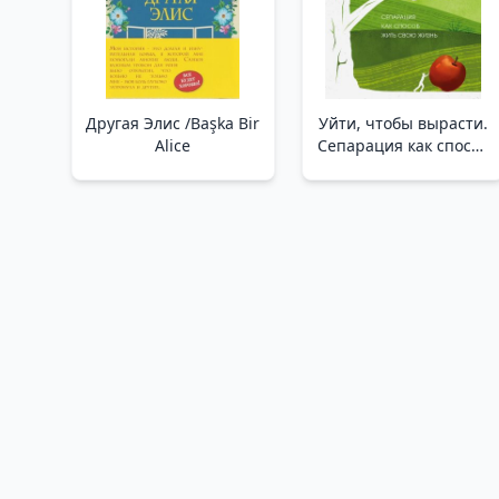
Другая Элис /Başka Bir
Уйти, чтобы вырасти.
Alice
Сепарация как способ
жить свою жизнь
/Büyümeye Bırakın.
Hayatınızı Yaşamanın
Bir Yolu Olarak Ayrılık