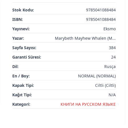
Stok Kodu:
9785041088484
ISBN:
9785041088484
Yayınevi:
Eksmo
Yazar:
Marybeth Mayhew Whalen (M...
Sayfa Sayısı:
384
Garanti Süresi:
24
Dil:
Rusça
En / Boy:
NORMAL (NORMAL)
Kapak Tipi:
Ciltli (Ciltli)
Kağıt Tipi:
N/A
Kategori:
КНИГИ НА РУССКОМ ЯЗЫКЕ