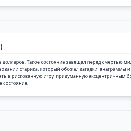
)
в долларов. Такое состояние завещал перед смертью м
твовании старика, который обожал загадки, анаграммы 
ать в рискованную игру, придуманную эксцентричным бо
е состояние.