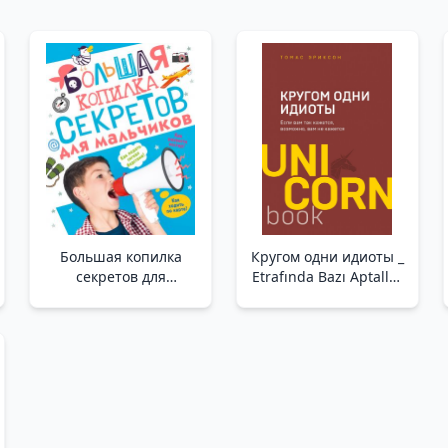
Большая копилка
Кругом одни идиоты _
секретов для
Etrafında Bazı Aptallar
мальчиков /Erkekler
Var
İçin Büyük Bir Sırlar
Kumbarası