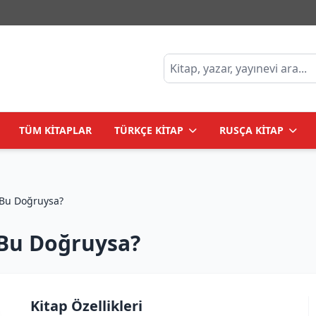
TÜM KİTAPLAR
TÜRKÇE KİTAP
RUSÇA KİTAP
это правда? /Ya Bu Doğruysa?
 Bu Doğruysa?
Kitap Özellikleri