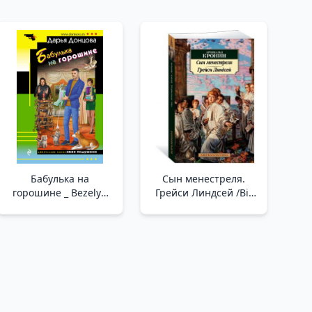
Бабулька на
Сын менестреля.
горошине _ Bezelye
Грейси Линдсей /Bir
Üzerinde Büyükanne
Ozanın Oğlu. Gracie
Lindsay