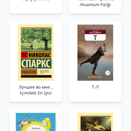
/Kuantum Fiziği
Лучшее во мне _
T /T
İçimdeki En İyisi