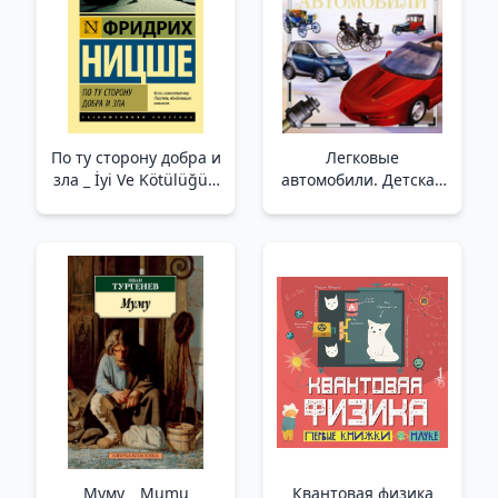
По ту сторону добра и
Легковые
зла _ İyi Ve Kötülüğün
автомобили. Детская
Diğer Tarafında
энциклопедия
РОСМЭН _ Arabalar
Муму _ Mumu
Квантовая физика