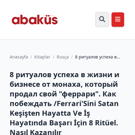
Anasayfa
/
Kitaplar
/
Rusça
/
8 ритуалов успеха в
жизни и бизнесе от
монаха, который
8 ритуалов успеха в жизни и
продал сво...
бизнесе от монаха, который
продал свой "феррари". Как
побеждать /Ferrari'Sini Satan
Keşişten Hayatta Ve İş
Hayatında Başarı İçin 8 Ritüel.
Nasıl Kazanılır