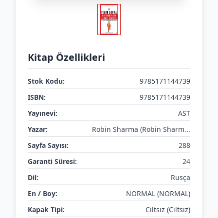
Kitap Özellikleri
Stok Kodu:
9785171144739
ISBN:
9785171144739
Yayınevi:
AST
Yazar:
Robin Sharma (Robin Sharm...
Sayfa Sayısı:
288
Garanti Süresi:
24
Dil:
Rusça
En / Boy:
NORMAL (NORMAL)
Kapak Tipi:
Ciltsiz (Ciltsiz)