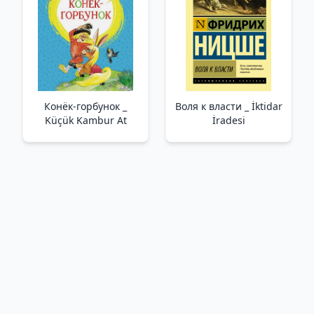
Конёк-горбунок _
Воля к власти _ İktidar
Küçük Kambur At
İradesi