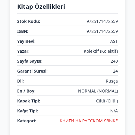
Kitap Özellikleri
Stok Kodu:
9785171472559
ISBN:
9785171472559
Yayınevi:
AST
Yazar:
Kolektif (Kolektif)
Sayfa Sayısı:
240
Garanti Süresi:
24
Dil:
Rusça
En / Boy:
NORMAL (NORMAL)
Kapak Tipi:
Ciltli (Ciltli)
Kağıt Tipi:
N/A
Kategori:
КНИГИ НА РУССКОМ ЯЗЫКЕ