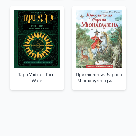
нормальными? /Hiç
Kimse Bilmeyecek.
Normalmiş Gibi
Davranmıyor Musun?
Таро Уэйта _ Tarot
Приключения барона
Wate
Мюнхгаузена (ил. И.
Егунова) /Baron
Munchausen'İn
Maceraları (I. Egunov
Tarafından Çizilmiştir)