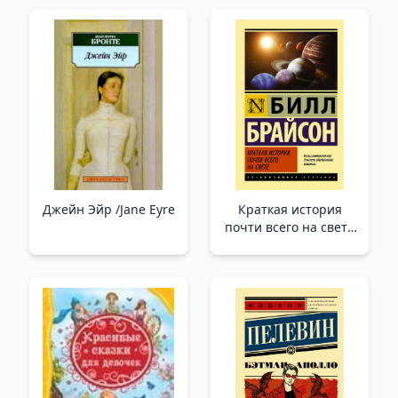
Джейн Эйр /Jane Eyre
Краткая история
почти всего на свете
_ Dünyadaki
Neredeyse Her Şeyin
Kısa Bir Hikayesi